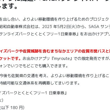
します。
し合い、よりよい移動環境を作り上げるためのプロジェクト「SAGA
和自動車株式会社は、2023 年5月2日(火)から、SAGA 
 サンライズパークとくとくフリー1日乗車券』をお出かけアプリ『
ライズパークや佐賀城跡を含むまちなかエリアの佐賀市営バスと昭
ケットです。
お出かけアプリ『myroute』での限定発売です
ォンでいつでもどこでも購入できます。
ABO」は、今後も佐賀県の交通を考え、よりよい移動環境を作り上げ
持続可能な交通体系を再構築してまいります。
ンライズパークとくとくフリー1 日乗車券』
火)
以下 180 円)